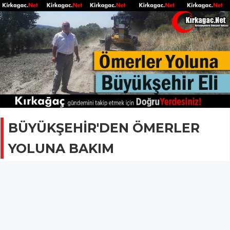
BÜYÜKŞEHİR'DEN ÖMERLER
YOLUNA BAKIM
GÜNCEL
12 Temmuz 2017 - 09:05
1.6B
Büyükşehie Belediyesi ekipleri Kırkağaç'ın Ömerler
Mahallesinde yol çalışmalarını sürdürüyor.