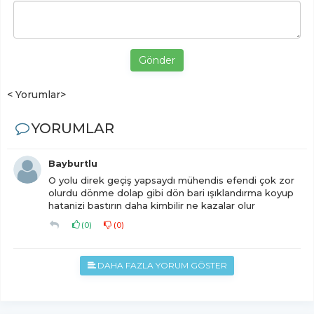
Gönder
< Yorumlar>
YORUMLAR
Bayburtlu
O yolu direk geçiş yapsaydı mühendis efendi çok zor
olurdu dönme dolap gibi dön bari ışıklandırma koyup
hatanizi bastırın daha kimbilir ne kazalar olur
(
0
)
(
0
)
DAHA FAZLA YORUM GÖSTER