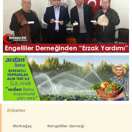
Etiketler
#kırkağaç
#engelliler derneği