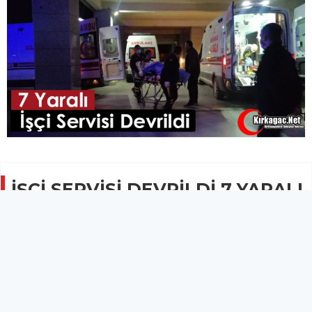
İŞÇİ SERVİSİ DEVRİLDİ 7 YARALI
GÜNCEL
09 Nisan 2022 - 18:17
2.7B
Minibüsün dereye uçması sonucu 7 kişi yaralanırken,
yaralıların sağlık durumlarının iyi olduğu öğrenildi.