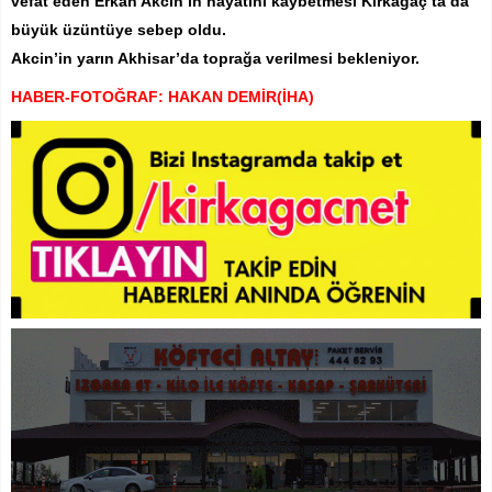
vefat eden Erkan Akcin’in hayatını kaybetmesi Kırkağaç’ta da
büyük üzüntüye sebep oldu.
Akcin’in yarın Akhisar’da toprağa verilmesi bekleniyor.
HABER-FOTOĞRAF: HAKAN DEMİR(İHA)