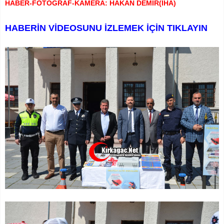
HABER-FOTOĞRAF-KAMERA: HAKAN DEMİR(İHA)
HABERİN VİDEOSUNU İZLEMEK İÇİN TIKLAYIN