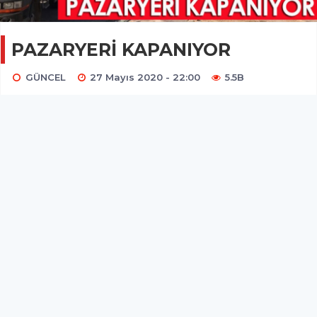
PAZARYERİ KAPANIYOR
GÜNCEL
27 Mayıs 2020 - 22:00
5.5B
Perşembe Pazarı alanına yapılan kapalı pazaryerinin,
açık kalan bölümü de artık kapanıyor.
Tam 7 yıl önce Kırkağaç Belediyesi tarafından ilçemiz
Perşembe Pazarı alanına yapılan kapalı pazaryerinin, açık
kalan bölümü de artık kapanıyor.
Pazarcı esnafının daha iyi şartlarda hizmet verebilmesi için
açık olan pazaryerinin üzeri çelik çatı ile kapatılıyor.