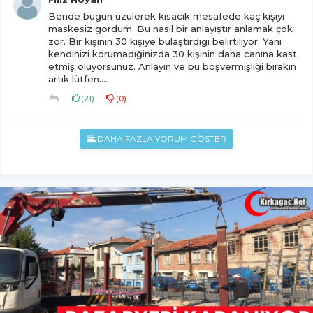
Bende bugün üzülerek kısacık mesafede kaç kişiyi
maskesiz gordum. Bu nasıl bir anlayıştır anlamak çok
zor. Bir kişinin 30 kişiye bulaştirdigi belirtiliyor. Yani
kendinizi korumadığinizda 30 kişinin daha canına kast
etmiş oluyorsunuz. Anlayın ve bu boşvermişliği bırakın
artık lütfen....
(
21
)
(
0
)
DAHA FAZLA YORUM GÖSTER