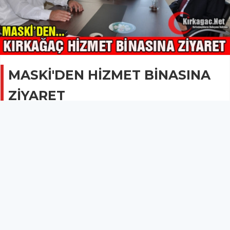
MASKİ'DEN HİZMET BİNASINA
ZİYARET
GÜNCEL
15 Eylül 2014 - 09:50
2B
MASKİ Genel Müdürlüğünden Kırkağaç hizmet
binasına ziyaret.
MASKİ'DEN HİZMET BİNASINA ZİYARET
MASKİ Genel Müdür Yardımcısı Mahmut Bilgen, MASKİ Destek