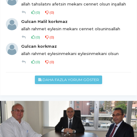
allah tahsilatını afetsin mekanı cennet olsun inşallah
(
0
)
(
0
)
Gulcan Halil korkmaz
allah rahmet eylesin mekanı cennet olsuninsallah
(
0
)
(
0
)
Gulcan korkmaz
allah rahmet eylesinmekani eylesinmekani olsun
(
0
)
(
0
)
DAHA FAZLA YORUM GÖSTER