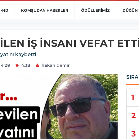
N-HD
KOMŞUDAN HABERLER
ÖDÜLLERİMİZ
DÜĞÜN 
LEN İŞ İNSANI VEFAT ETT
ayatını kaybetti.
14:28
4.3B
hakan demir
SIRA
1
2
3