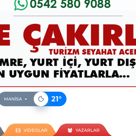
------------------------------------------------------------------------
21
°
MANISA
VİDEOLAR
YAZARLAR