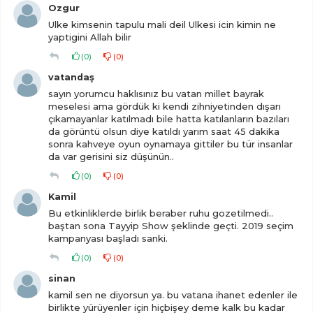
Ozgur
Ulke kimsenin tapulu mali deil Ulkesi icin kimin ne
yaptigini Allah bilir
(
0
)
(
0
)
vatandaş
sayın yorumcu haklısınız bu vatan millet bayrak
meselesi ama gördük ki kendi zihniyetinden dışarı
çıkamayanlar katılmadı bile hatta katılanların bazıları
da görüntü olsun diye katıldı yarım saat 45 dakika
sonra kahveye oyun oynamaya gittiler bu tür insanlar
da var gerisini siz düşünün..
(
0
)
(
0
)
Kamil
Bu etkinliklerde birlik beraber ruhu gozetilmedi..
baştan sona Tayyip Show şeklinde geçti. 2019 seçim
kampanyası başladı sanki.
(
0
)
(
0
)
sinan
kamil sen ne diyorsun ya. bu vatana ihanet edenler ile
birlikte yürüyenler için hiçbişey deme kalk bu kadar