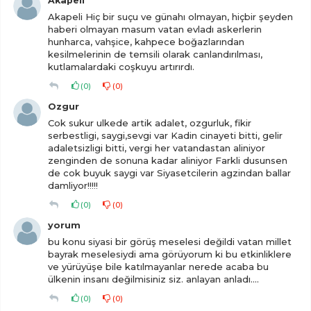
Akapeli
Akapeli Hiç bir suçu ve günahı olmayan, hiçbir şeyden
haberi olmayan masum vatan evladı askerlerin
hunharca, vahşice, kahpece boğazlarından
kesilmelerinin de temsili olarak canlandırılması,
kutlamalardaki coşkuyu artırırdı.
(
0
)
(
0
)
Ozgur
Cok sukur ulkede artik adalet, ozgurluk, fikir
serbestligi, saygi,sevgi var Kadin cinayeti bitti, gelir
adaletsizligi bitti, vergi her vatandastan aliniyor
zenginden de sonuna kadar aliniyor Farkli dusunsen
de cok buyuk saygi var Siyasetcilerin agzindan ballar
damliyor!!!!!
(
0
)
(
0
)
yorum
bu konu siyasi bir görüş meselesi değildi vatan millet
bayrak meselesiydi ama görüyorum ki bu etkinliklere
ve yürüyüşe bile katılmayanlar nerede acaba bu
ülkenin insanı değilmisiniz siz. anlayan anladı....
(
0
)
(
0
)