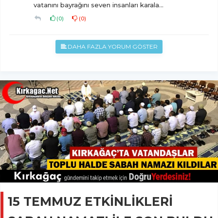
vatanını bayrağını seven insanları karala...
(
0
)
(
0
)
DAHA FAZLA YORUM GÖSTER
15 TEMMUZ ETKİNLİKLERİ