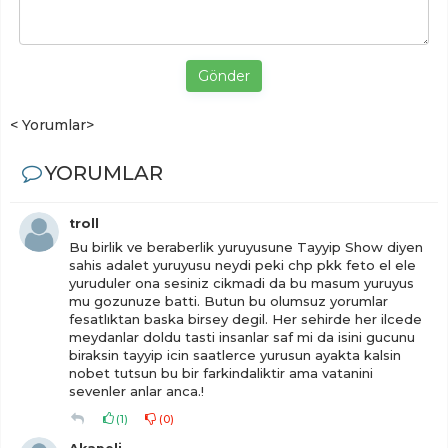
Gönder
< Yorumlar>
YORUMLAR
troll
Bu birlik ve beraberlik yuruyusune Tayyip Show diyen
sahis adalet yuruyusu neydi peki chp pkk feto el ele
yuruduler ona sesiniz cikmadi da bu masum yuruyus
mu gozunuze batti. Butun bu olumsuz yorumlar
fesatlıktan baska birsey degil. Her sehirde her ilcede
meydanlar doldu tasti insanlar saf mi da isini gucunu
biraksin tayyip icin saatlerce yurusun ayakta kalsin
nobet tutsun bu bir farkindaliktir ama vatanini
sevenler anlar anca.!
(
1
)
(
0
)