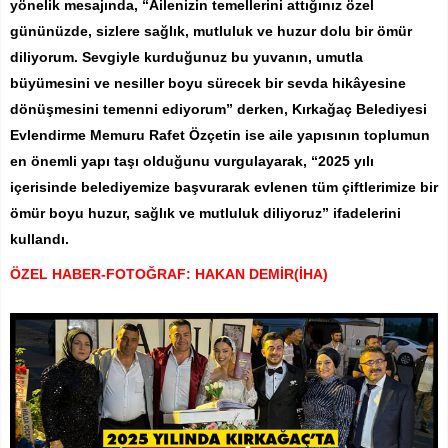
yönelik mesajında, “Ailenizin temellerini attığınız özel
gününüzde, sizlere sağlık, mutluluk ve huzur dolu bir ömür
diliyorum. Sevgiyle kurduğunuz bu yuvanın, umutla
büyümesini ve nesiller boyu sürecek bir sevda hikâyesine
dönüşmesini temenni ediyorum” derken, Kırkağaç Belediyesi
Evlendirme Memuru Rafet Özçetin ise aile yapısının toplumun
en önemli yapı taşı olduğunu vurgulayarak, “2025 yılı
içerisinde belediyemize başvurarak evlenen tüm çiftlerimize bir
ömür boyu huzur, sağlık ve mutluluk diliyoruz” ifadelerini
kullandı.
ÖZEL HABER-FOTOĞRAF: HAKAN DEMİR(İHA)