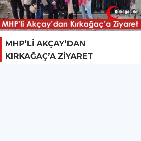
MHP’Lİ AKÇAY’DAN
KIRKAĞAÇ’A ZİYARET
SİYASET
21 Ekim 2022 - 23:29
1.3B
Akçay, Kırkağaç’a bir ziyaret düzenledi.
Milliyetçi Hareket Partisi Grup Başkanvekili ve Manisa
Milletvekili Erkan Akçay, Kırkağaç’a bir ziyaret düzenledi.
İlçe binasında partililerle buluşan Akçay’ı MHP Kırkağaç İlçe
Başkanı Halil Boğaz, Kırkağaç Ülkü Ocakları Başkanı Hakkı