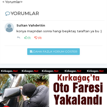
< Yorumlar>
YORUMLAR
Sultan Vahdettin
konya maçından sonra hangi beşiktaş taraftarı ya bu :)
(
1
)
(
0
)
DAHA FAZLA YORUM GÖSTER