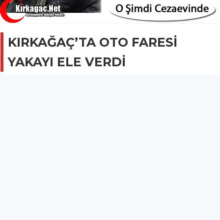
KIRKAĞAÇ’TA OTO FARESİ
YAKAYI ELE VERDİ
GÜNCEL
06 Ağustos 2017 - 10:02
3.6B
Oto faresi güvenlik güçlerinin başarılı takibi sonucu
yakayı ele verdi.
KIRKAĞAÇ’TA OTO FARESİ YAKAYI ELE VERDİ
Kırkağaç’ta bir otomobili çalarak kaçan oto faresi güvenlik güçlerinin
başarılı takibi sonucu yakayı ele verdi.
Park halinde bulunan fakat kontağı üzerinde camı açık halde olan