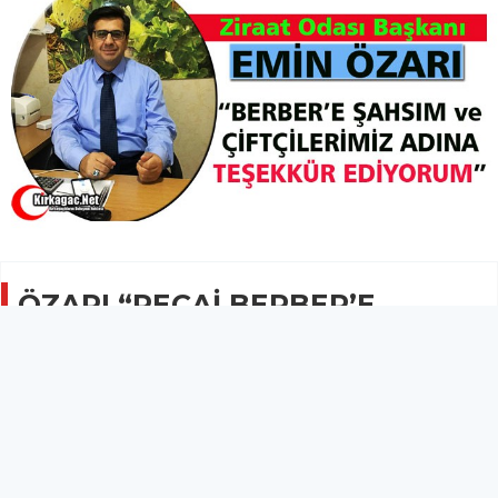
ÖZARI “RECAİ BERBER’E
TEŞEKKÜR EDİYORUZ”
GÜNCEL
12 Kasım 2019 - 23:38
3.2B
Özarı, 23, 24, 25, ve 26. dönem Ak Parti Manisa