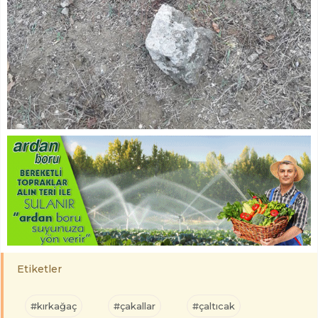
Etiketler
#kırkağaç
#çakallar
#çaltıcak