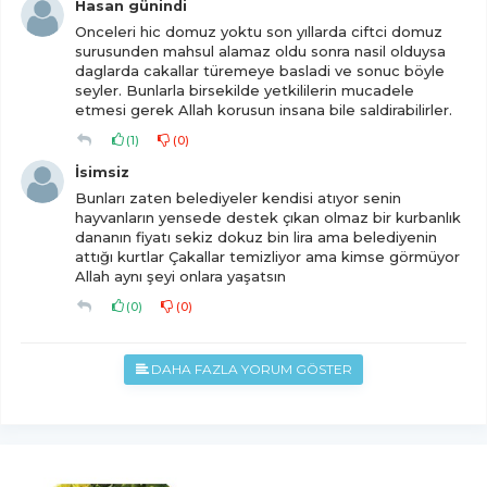
Hasan günindi
Onceleri hic domuz yoktu son yıllarda ciftci domuz
surusunden mahsul alamaz oldu sonra nasil olduysa
daglarda cakallar türemeye basladi ve sonuc böyle
seyler. Bunlarla birsekilde yetkililerin mucadele
etmesi gerek Allah korusun insana bile saldirabilirler.
(
1
)
(
0
)
İsimsiz
Bunları zaten belediyeler kendisi atıyor senin
hayvanların yensede destek çıkan olmaz bir kurbanlık
dananın fiyatı sekiz dokuz bin lira ama belediyenin
attığı kurtlar Çakallar temizliyor ama kimse görmüyor
Allah aynı şeyi onlara yaşatsın
(
0
)
(
0
)
DAHA FAZLA YORUM GÖSTER