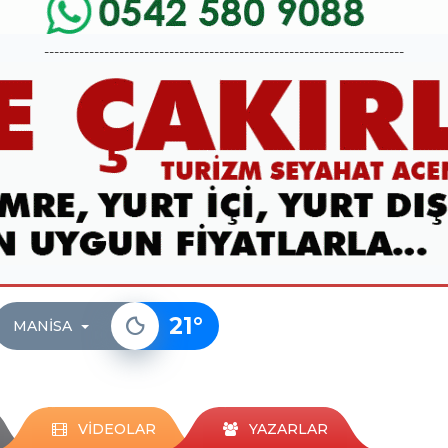
------------------------------------------------------------------------
21
°
MANISA
VİDEOLAR
YAZARLAR