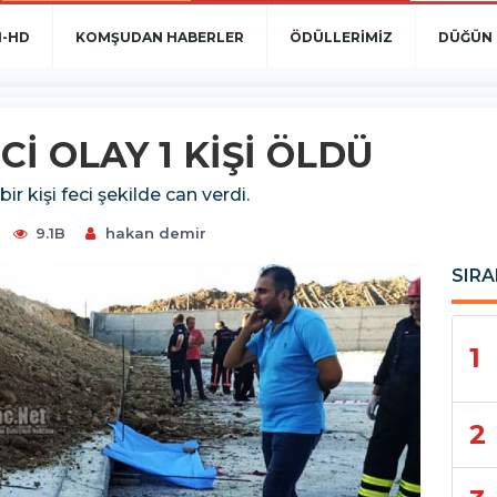
N-HD
KOMŞUDAN HABERLER
ÖDÜLLERİMİZ
DÜĞÜN 
İ OLAY 1 KİŞİ ÖLDÜ
 kişi feci şekilde can verdi.
9.1B
hakan demir
SIRA
1
2