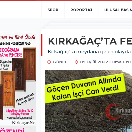
SPOR
RÖPORTAJ
ULUSAL BASI
KIRKAĞAÇ’TA FEC
Kırkağaç’ta meydana gelen olayda bir
GÜNCEL
09 Eylül 2022 Cuma 19:11
Kirkagac.Net