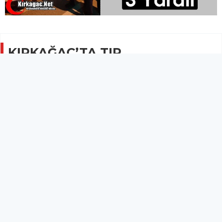
KIRKAĞAÇ’TA TIR,
OTOMOBİLLE ÇARPIŞTI 3
YARALI
GÜNCEL
09 Kasım 2021 - 08:30
3B
Kırkağaç’ta meydana gelen trafik kazasında 3 kişi
yaralandı.
Kırkağaç’ta meydana gelen trafik kazasında 3 kişi yaralandı.
Soma istikametinden Kırkağaç yönüne gitmekte olan TIR,