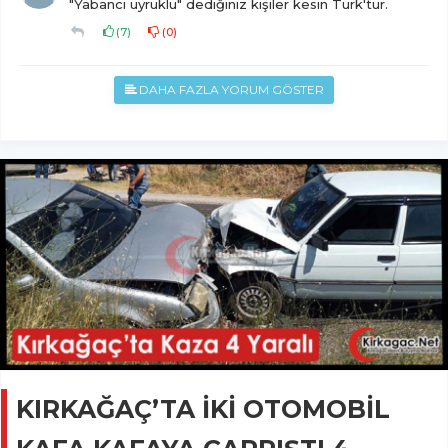
"Yabancı uyruklu" dediğiniz kişiler kesin Türk'tür.
(
7
)
(
0
)
DAHA FAZLA YORUM GÖSTER
KIRKAĞAÇ’TA İKİ OTOMOBİL