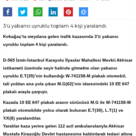
3’ü yabancı uyruklu toplam 4 kişi yaralandı.
Kırkağaç’ta meydana gelen trafik kazasında 3’ü yabancı
uyruklu toplam 4 kişi yaralandı.
D-565 İzmir-İstanbul Karayolu İlyaslar Mahallesi Mevkii Akhisar
istikameti üzerinde seyir halinde gitmekte olan yabancı
uyruklu E.T(35)’nin kullandığı W-741158-M plakalı otomobil,
tali yoldan ana yola çıkan M.G(62)’nin idaresindeki 10 EE 647
plakalı araçla çarpıştı.
Kazada 10 EE 647 plakalı aracın sürücüsü M.G ile W-741158-M
plakalı otomobilde yolcu olarak bulunan E.T(30), L.T(1) ve
Y.K(6) yaralandılar.
Yaralılar kaza yerine gelen 112 acil ambulanslarıyla Akhisar
Mustafa Kirazoğlu Devlet hastanesine kaldırılarak tedavi altına