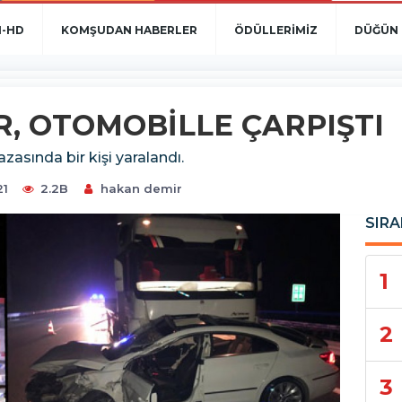
N-HD
KOMŞUDAN HABERLER
ÖDÜLLERİMİZ
DÜĞÜN 
R, OTOMOBİLLE ÇARPIŞTI
zasında bir kişi yaralandı.
21
2.2B
hakan demir
SIRA
1
2
3