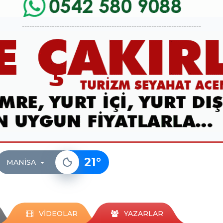
------------------------------------------------------------------------
21
°
MANISA
VİDEOLAR
YAZARLAR