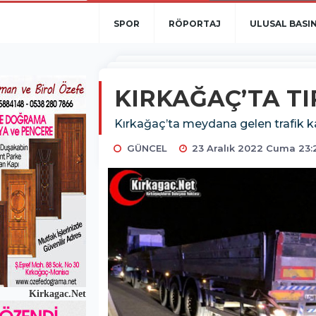
SPOR
RÖPORTAJ
ULUSAL BASI
KIRKAĞAÇ’TA TI
Kırkağaç’ta meydana gelen trafik ka
GÜNCEL
23 Aralık 2022 Cuma 23:
Kirkagac.Net