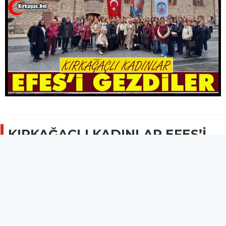
KIRKAĞAÇLI KADINLAR EFES’İ
GEZDİLER
GÜNCEL
01 Şubat 2026 - 08:42
2.2B
Kültür ve Sosyal İşler Müdürlüğü tarafından