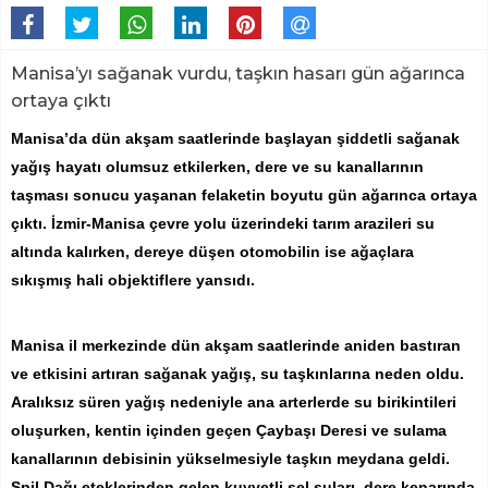
Manisa’yı sağanak vurdu, taşkın hasarı gün ağarınca
ortaya çıktı
Manisa’da dün akşam saatlerinde başlayan şiddetli sağanak
yağış hayatı olumsuz etkilerken, dere ve su kanallarının
taşması sonucu yaşanan felaketin boyutu gün ağarınca ortaya
çıktı. İzmir-Manisa çevre yolu üzerindeki tarım arazileri su
altında kalırken, dereye düşen otomobilin ise ağaçlara
sıkışmış hali objektiflere yansıdı.
Manisa il merkezinde dün akşam saatlerinde aniden bastıran
ve etkisini artıran sağanak yağış, su taşkınlarına neden oldu.
Aralıksız süren yağış nedeniyle ana arterlerde su birikintileri
oluşurken, kentin içinden geçen Çaybaşı Deresi ve sulama
kanallarının debisinin yükselmesiyle taşkın meydana geldi.
Spil Dağı eteklerinden gelen kuvvetli sel suları, dere kenarında