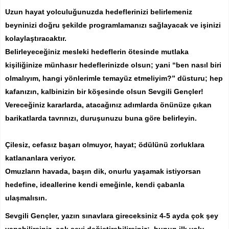
Uzun hayat yolculuğunuzda hedeflerinizi belirlemeniz
beyninizi doğru şekilde programlamanızı sağlayacak ve işinizi
kolaylaştıracaktır.
Belirleyeceğiniz mesleki hedeflerin ötesinde mutlaka
kişiliğinize münhasır hedeflerinizde olsun; yani “ben nasıl biri
olmalıyım, hangi yönlerimle temayüz etmeliyim?” düsturu; hep
kafanızın, kalbinizin bir köşesinde olsun Sevgili Gençler!
Vereceğiniz kararlarda, atacağınız adımlarda önünüze çıkan
barikatlarda tavrınızı, duruşunuzu buna göre belirleyin.
Çilesiz, cefasız başarı olmuyor, hayat; ödülünü zorluklara
katlananlara veriyor.
Omuzların havada, başın dik, onurlu yaşamak istiyorsan
hedefine, ideallerine kendi emeğinle, kendi çabanla
ulaşmalısın.
Sevgili Gençler, yazın sınavlara gireceksiniz 4-5 ayda çok şey
yapabilirsiniz, çok şeyi değiştirebilirsiniz; bunun ilk yolu