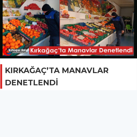
KIRKAĞAÇ’TA MANAVLAR
DENETLENDİ
GÜNCEL
02 Şubat 2023 - 08:10
1B
Yapılan denetimlerde etiket ve tartı kontrolü yapıldı.
Kırkağaç Belediyesi Zabıta Müdürlüğü ekipleri, ilçede hizmet