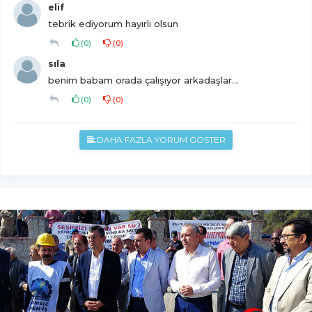
elif
tebrik ediyorum hayırlı olsun
(
0
)
(
0
)
sıla
benim babam orada çalışıyor arkadaşlar...
(
0
)
(
0
)
DAHA FAZLA YORUM GÖSTER