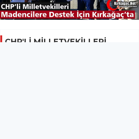
CHP'Lİ MİLLETVEKİLLERİ
MADEN İŞÇİLERİ İÇİN
KIRKAĞAÇ'TA
SİYASET
13 Ekim 2019 - 08:14
12.4B
Soma’dan Ankara’ya yürüme kararı alan fakat yasal
olmadığı gerekçesiyle Kırkağaç'ta durdurulan
maden işçilerine, CHP Manisa Milletvekillerinden
destek geldi.