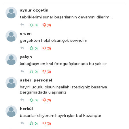
aynur özçetin
tebriklerimi sunar başarılarının devamını dilerim ...
(
0
)
(
0
)
ersen
gerçekten helal olsun.çok sevindim
(
0
)
(
0
)
yalçın
kırkağaçın en kral fotografçılarınada bu yakısır
(
0
)
(
0
)
askeri personel
hayırlı ugurlu olsun.inşallah istediğiniz basarıya
bergamadada ulaşırsınız
(
0
)
(
0
)
herkül
basarılar diliyorum.hayırlı işler bol kazançlar
(
0
)
(
0
)