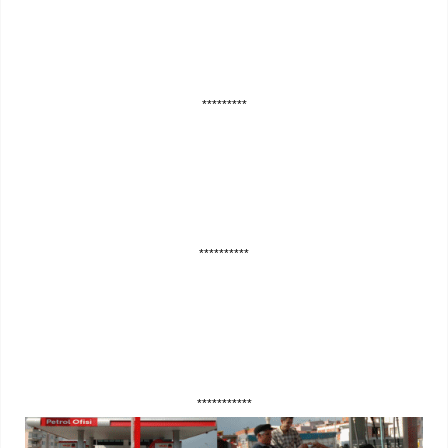
*********
**********
***********