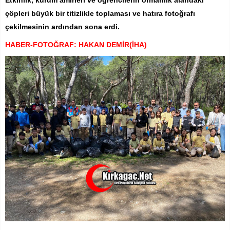
Etkinlik, kurum amirleri ve öğrencilerin ormanlık alandaki
çöpleri büyük bir titizlikle toplaması ve hatıra fotoğrafı
çekilmesinin ardından sona erdi.
HABER-FOTOĞRAF: HAKAN DEMİR(İHA)