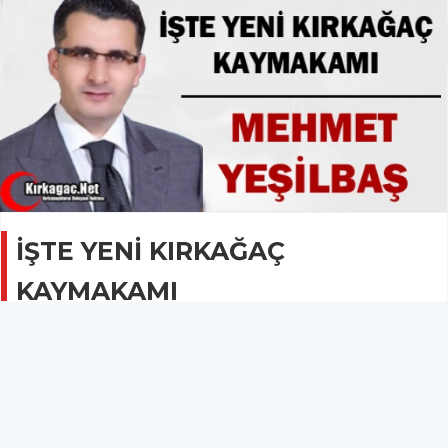
İŞTE YENİ KIRKAĞAÇ
KAYMAKAMI
GÜNCEL
28 Haziran 2015 - 11:37
5.7B
Cumhurbaşkanı Recep Tayyip Erdoğan tarafından
onaylanan Mülki İdare Amirleri 2015 kararnamesi