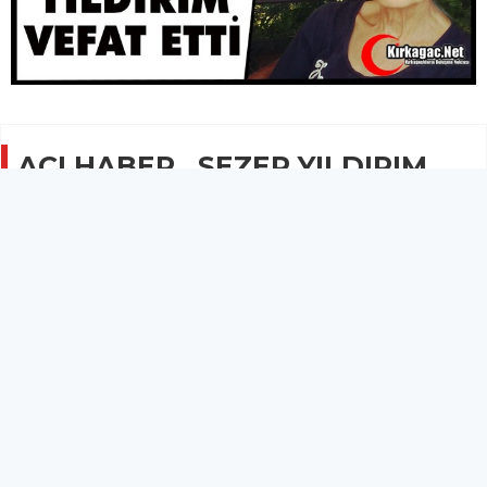
ACI HABER.. SEZER YILDIRIM
VEFAT ETTİ
GÜNCEL
27 Temmuz 2025 - 23:33
3.9B
Bir süredir yakalandığı amansız hastalıkla mücadele
eden Sezer Yıldırım hayatını kaybetti.
Kırkağaç’ın sevilen simalarından emekli öğretmen Sezer
Yıldırım vefat etti.