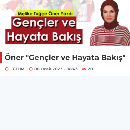
Öner "Gençler ve Hayata Bakış"
EĞİTİM
08 Ocak 2023 - 08:43
2B
Köşe Yazarımız Melike Tuğçe Öner yazdı...
Kıymetli Gençler,
Okuduklarımdan, dinlediklerimden, tecrübe ettiklerimden
sizlere faydası olabileceğini düşündüğüm hususları -
hatırlatma kabilinden- sizlerle paylaşmaya çalışacağım.