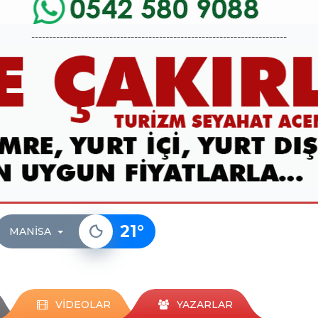
------------------------------------------------------------------------
21
°
MANISA
VİDEOLAR
YAZARLAR