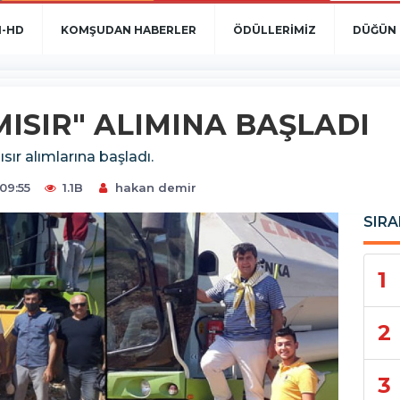
N-HD
KOMŞUDAN HABERLER
ÖDÜLLERİMİZ
DÜĞÜN 
MISIR" ALIMINA BAŞLADI
sır alımlarına başladı.
09:55
1.1B
hakan demir
SIRA
1
2
3