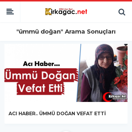
"ümmü doğan" Arama Sonuçları
ACI HABER.. ÜMMÜ DOĞAN VEFAT ETTİ