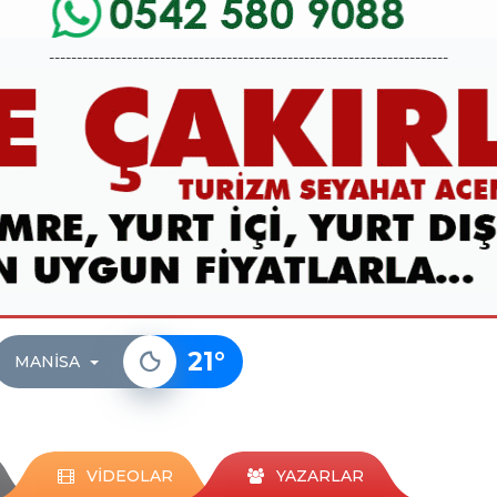
------------------------------------------------------------------------
21
°
MANISA
VİDEOLAR
YAZARLAR