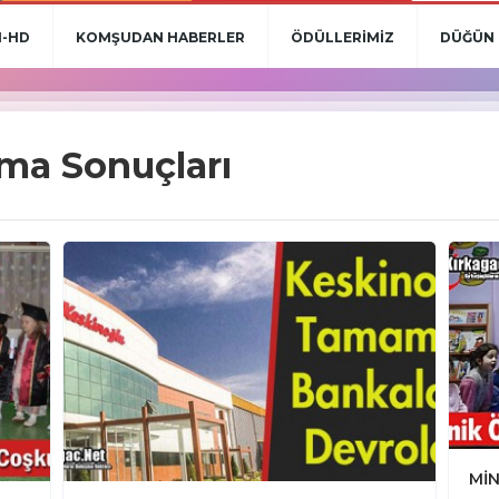
N-HD
KOMŞUDAN HABERLER
ÖDÜLLERİMİZ
DÜĞÜN 
ma Sonuçları
MİN