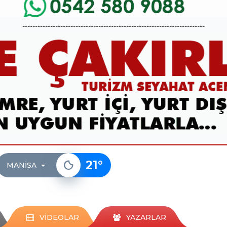
------------------------------------------------------------------------
21
°
MANISA
VİDEOLAR
YAZARLAR