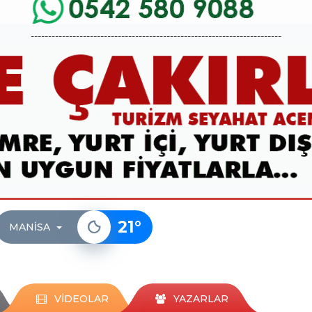
------------------------------------------------------------------------
21
°
MANISA
VİDEOLAR
YAZARLAR