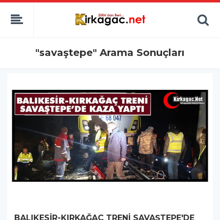
"savaştepe" Arama Sonuçları
BALIKESİR-KIRKAĞAÇ TRENİ SAVAŞTEPE'DE