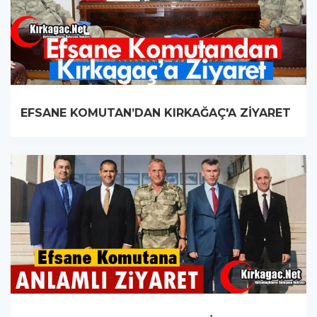
EFSANE KOMUTAN’DAN KIRKAĞAÇ'A ZİYARET