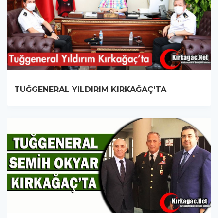
TUĞGENERAL YILDIRIM KIRKAĞAÇ'TA