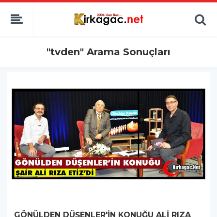
"tvden" Arama Sonuçları
GÖNÜLDEN DÜŞENLER'İN KONUĞU ALİ RIZA