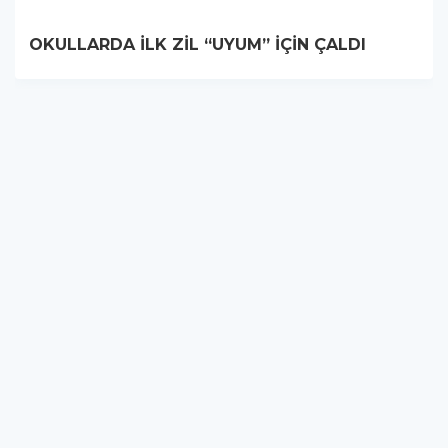
OKULLARDA İLK ZİL “UYUM” İÇİN ÇALDI
KIRKAĞAÇ’TA ZİL ÇALDI