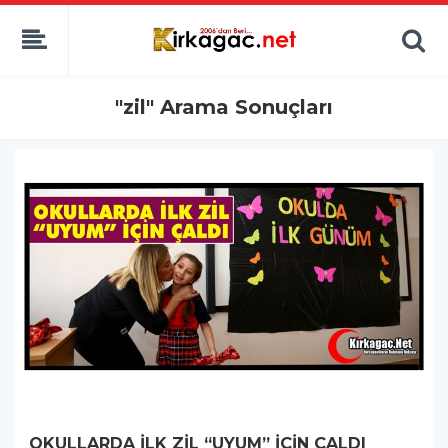
"zil" Arama Sonuçları
OKULLARDA İLK ZİL “UYUM” İÇİN ÇALDI