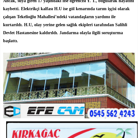
Ancak, suya giren 17 yaşındaki lise öğrencisi Y. T., boğularak hayatını
kaybetti. Elektrikçi kalfası H.U ise göl kenarında tarım işçisi olarak
çalışan Tekelioğlu Mahallesi’ndeki vatandaşların yardımı ile
kurtarıldı. H.U, olay yerine gelen sağlık ekipleri tarafından Salihli
Devlet Hastanesine kaldırıldı. Jandarma olayla ilgili soruşturma
başlattı.