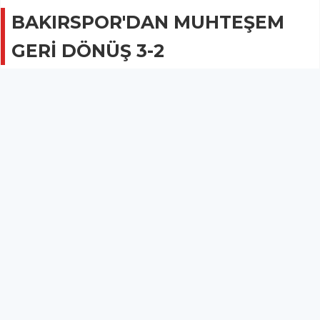
BAKIRSPOR'DAN MUHTEŞEM
GERİ DÖNÜŞ 3-2
SPOR
31 Mayıs 2016 - 07:19
2B
Bakır Gençlerbirliğispor, güçlü rakibi Mecidiye
Tarımspor'u ilk yarısını 2-0 yenik kapadığı maçta 3-2
yenerek hem üç puanı kaptı, hemde muhteşem bir
geri dönüşe imza attı.
BAKIRSPOR'DAN MUHTEŞEM GERİ DÖNÜŞ 3-2
Manisa 2.Amatör Ligi E Grubunda ilçemiz temsil eden Bakır
Gençlerbirliğispor, güçlü rakibi Mecidiye Tarımspor'u ilk yarısını 2-0
yenik kapadığı maçta 3-2 yenerek hem üç puanı kaptı hemde
muhteşem bir geri dönüşe imza attı.