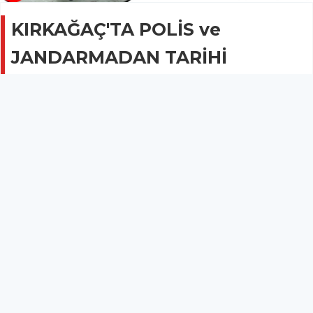
KIRKAĞAÇ'TA POLİS ve
JANDARMADAN TARİHİ
OPERASYON(VİDEO)
GÜNCEL
17 Haziran 2020 - 22:46
13.5B
Polis ve Jandarma, ortaklaşa düzenledikleri nefes
kesen eşzamanlı operasyonlarla Türkiye'de örnek
teşkil edecek bir çalışmaya imza attılar.
Kırkağaç'ta Polis ve Jandarma, ortaklaşa düzenledikleri nefes
kesen eşzamanlı operasyonlarla Türkiye'de örnek teşkil
edecek bir çalışmaya imza attılar.
Kuzey Afrika ülkelerinden iş bulma vaadiyle getirdikleri Fas