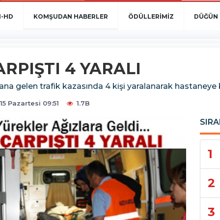
N-HD
KOMŞUDAN HABERLER
ÖDÜLLERİMİZ
DÜĞÜN 
ARPIŞTI 4 YARALI
a gelen trafik kazasında 4 kişi yaralanarak hastaneye ka
15 Pazartesi 09:51
1.7B
SIRA
1
2
3