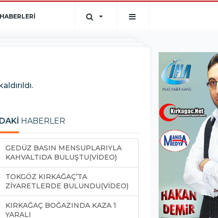
HABERLERİ
ldırıldı.
DAKİ
HABERLER
GEDÜZ BASIN MENSUPLARIYLA
KAHVALTIDA BULUŞTU(VİDEO)
TOKGÖZ KIRKAĞAÇ’TA
ZİYARETLERDE BULUNDU(VİDEO)
KIRKAĞAÇ BOĞAZINDA KAZA 1
YARALI