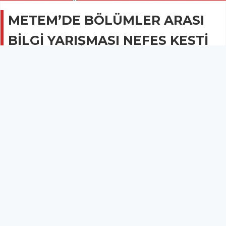
METEM’DE BÖLÜMLER ARASI
BİLGİ YARIŞMASI NEFES KESTİ
EĞİTİM
18 Aralık 2013 - 22:44
3.2B
METEM'in düzenlediği bilgi yarışması nefesleri kesti.
METEM’DE BÖLÜMLER ARASI BİLGİ YARIŞMASI NEFES
KESTİ
Kırkağaç METEM’e eğitim gören Bilişim Teknolojileri, Çocuk
Gelişimi ve Eğitimi, Elektrik – Elektronik Teknolojisi , Makine
Teknolojisi , Metal Teknolojisi , Mobilya Ve İç Mekan Tasarımı ve
Muhasebe Ve Finansman bölümü örgencilerinin katıldığı bilgi
yarışmasında renkli sahneler yaşandı.