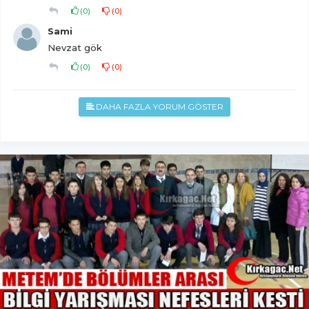
(
0
)
(
0
)
Sami
Nevzat gök
(
0
)
(
0
)
DAHA FAZLA YORUM GÖSTER