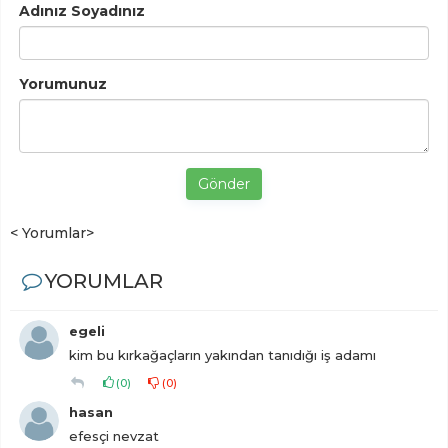
Adınız Soyadınız
Yorumunuz
Gönder
< Yorumlar>
YORUMLAR
egeli
kim bu kırkağaçların yakından tanıdığı iş adamı
(
0
)
(
0
)
hasan
efesçi nevzat