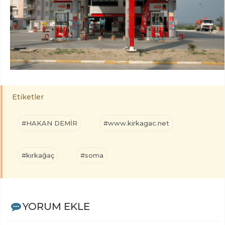
Etiketler
#HAKAN DEMİR
#www.kirkagac.net
#kırkağaç
#soma
YORUM EKLE