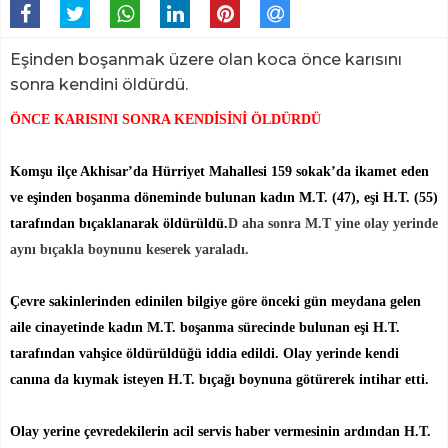
Eşinden boşanmak üzere olan koca önce karısını
sonra kendini öldürdü.
ÖNCE KARISINI SONRA KENDİSİNİ ÖLDÜRDÜ
Komşu ilçe Akhisar’da Hürriyet Mahallesi 159 sokak’da ikamet eden
ve eşinden boşanma döneminde bulunan kadın M.T. (47), eşi H.T. (55)
tarafından bıçaklanarak öldürüldü.
D
aha sonra M.T yine olay yerinde
aynı bıçakla boynunu keserek yaraladı.
Çevre sakinlerinden edinilen bilgiye göre önceki gün meydana gelen
aile cinayetinde kadın M.T. boşanma sürecinde bulunan eşi H.T.
tarafından vahşice öldürüldüğü iddia edildi. Olay yerinde kendi
canına da kıymak isteyen H.T. bıçağı boynuna götürerek intihar etti.
Olay yerine çevredekilerin acil servis haber vermesinin ardından H.T.