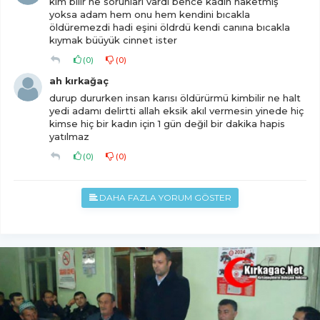
kim bilir ne sorunları vardı bence kadın haketmiş
yoksa adam hem onu hem kendini bıcakla
öldüremezdi hadi eşini öldrdü kendi canına bıcakla
kıymak büüyük cinnet ister
(
0
)
(
0
)
ah kırkağaç
durup dururken insan karısı öldürürmü kimbilir ne halt
yedi adamı delirtti allah eksik akıl vermesin yinede hiç
kimse hiç bir kadın için 1 gün değil bir dakika hapis
yatılmaz
(
0
)
(
0
)
DAHA FAZLA YORUM GÖSTER