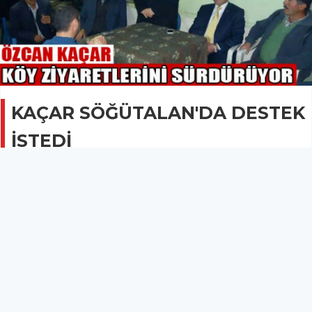
KAÇAR SÖĞÜTALAN'DA DESTEK
İSTEDİ
SİYASET
19 Ocak 2014 - 07:43
2.3B
CHP'den Kırkağaç Belediye Başkan adayı olan
Özcan Kaçar, köy ziyaretlerini sürdürüyor.
KAÇAR SÖĞÜTALAN'DA DESTEK İSTEDİ
30 Mart Pazar günü yapılacak olan yerel seçimlerinde CHP'nin