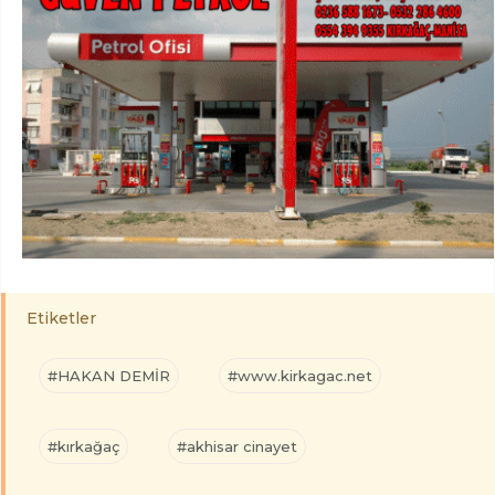
Etiketler
#HAKAN DEMİR
#www.kirkagac.net
#kırkağaç
#akhisar cinayet