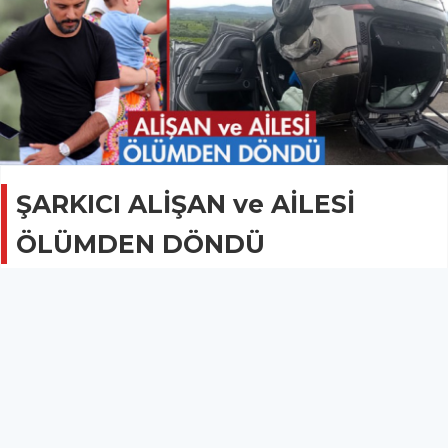
ŞARKICI ALİŞAN ve AİLESİ
ÖLÜMDEN DÖNDÜ
GÜNCEL
24 Haziran 2020 - 22:14
4.8B
Ünlü Şarkıcı Alişan ve ailesi Saruhanlı yakınlarında
kaza yaptı.
İstanbul'dan İzmir'e gitmekte olan ve otobanın Kırkağaç ve