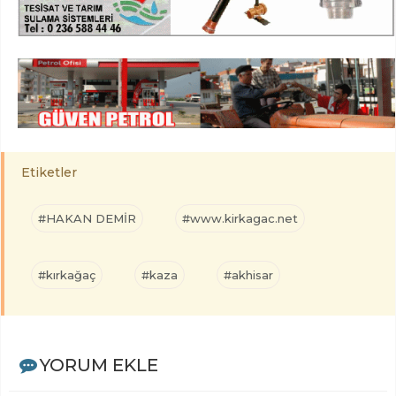
Etiketler
#HAKAN DEMİR
#www.kirkagac.net
#kırkağaç
#kaza
#akhisar
YORUM EKLE