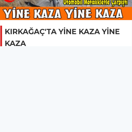
KIRKAĞAÇ'TA YİNE KAZA YİNE
KAZA
GÜNCEL
01 Temmuz 2013 - 01:18
3.1B
Kırkağaç'ta son günlerde artık görmeye alıştığımız
trafik kazalarına bugün bir yenisi daha eklendi.
KIRKAĞAÇ'TA YİNE KAZA YİNE KAZA
Kırkağaç'ta son günlerde artık görmeye alıştığımız trafik kazalarına
bugün bir yenisi daha eklendi.