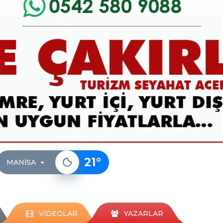
------------------------------------------------------------------------
21
°
MANISA
VİDEOLAR
YAZARLAR