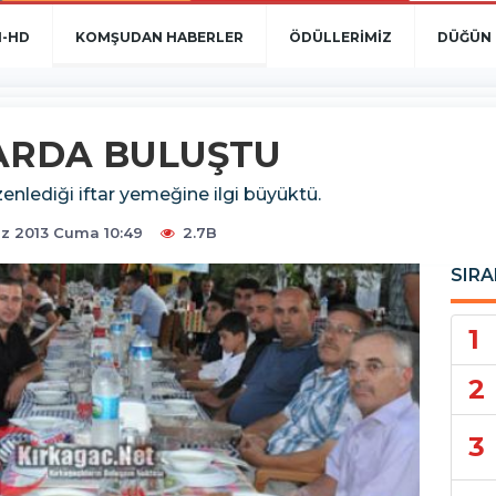
N-HD
KOMŞUDAN HABERLER
ÖDÜLLERİMİZ
DÜĞÜN 
ARDA BULUŞTU
enlediği iftar yemeğine ilgi büyüktü.
 2013 Cuma 10:49
2.7B
SIRA
1
2
3