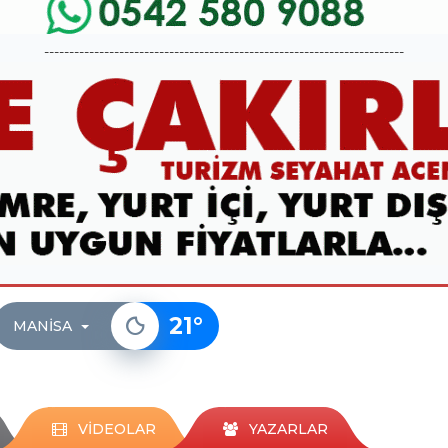
------------------------------------------------------------------------
21
°
MANISA
VİDEOLAR
YAZARLAR