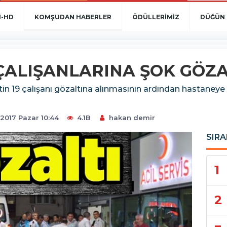
N-HD
KOMŞUDAN HABERLER
ÖDÜLLERİMİZ
DÜĞÜN 
ÇALIŞANLARINA ŞOK GÖZA
in 19 çalışanı gözaltına alınmasının ardından hastaneye 
 2017 Pazar 10:44
4.1B
hakan demir
SIRA
1
2