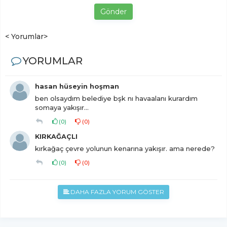
Gönder
< Yorumlar>
YORUMLAR
hasan hüseyin hoşman
ben olsaydım belediye bşk nı havaalanı kurardım
somaya yakışır...
(
0
)
(
0
)
KIRKAĞAÇLI
kırkağaç çevre yolunun kenarına yakışır. ama nerede?
(
0
)
(
0
)
DAHA FAZLA YORUM GÖSTER