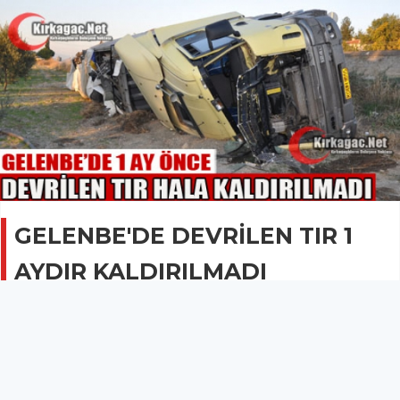
GELENBE'DE DEVRİLEN TIR 1
AYDIR KALDIRILMADI
GÜNCEL
18 Kasım 2013 - 20:22
3.3B
Gelenbe Beldesi mevkisinde, şarampole devrilen