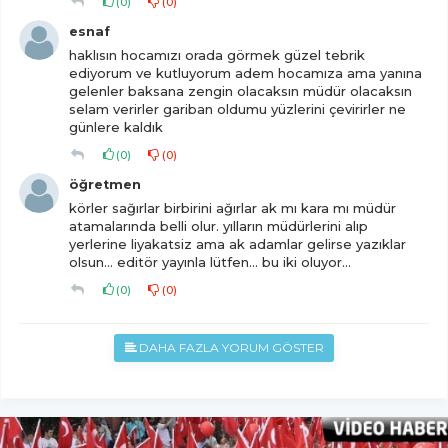
(
0
)
(
0
)
esnaf
haklısın hocamızı orada görmek güzel tebrik
ediyorum ve kutluyorum adem hocamıza ama yanına
gelenler baksana zengin olacaksın müdür olacaksın
selam verirler gariban oldumu yüzlerini çevirirler ne
günlere kaldık
(
0
)
(
0
)
öğretmen
körler sağırlar birbirini ağırlar ak mı kara mı müdür
atamalarında belli olur. yılların müdürlerini alıp
yerlerine liyakatsiz ama ak adamlar gelirse yazıklar
olsun... editör yayınla lütfen... bu iki oluyor...
(
0
)
(
0
)
DAHA FAZLA YORUM GÖSTER