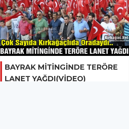
BAYRAK MİTİNGİNDE TERÖRE
LANET YAĞDI(VİDEO)
KOMŞUDAN HABERLER
13 Haziran 2014 - 08:53
2.3B
Komşu ilçe Soma'da düzenlenen ve çok sayıda
Kırkağaçlı'nın da katıldığı "Bayrağa Saygı Mitinginde"