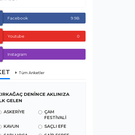
Facebook
9.9B
Youtube
0
Instagram
KET
Tüm Anketler
KIRKAĞAÇ DENİNCE AKLINIZA
İLK GELEN
ASKERİYE
ÇAM
FESTİVALİ
KAVUN
SAÇLI EFE