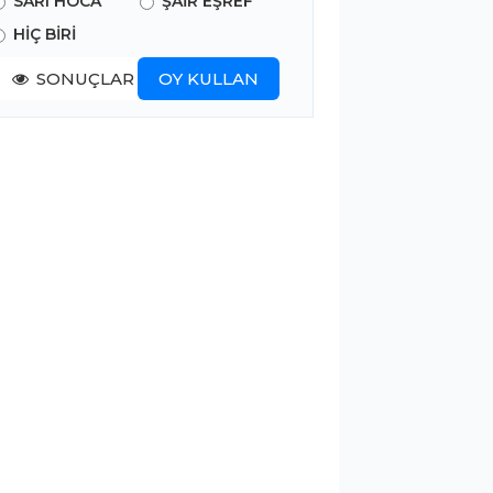
SARI HOCA
ŞAİR EŞREF
HİÇ BİRİ
SONUÇLAR
OY KULLAN