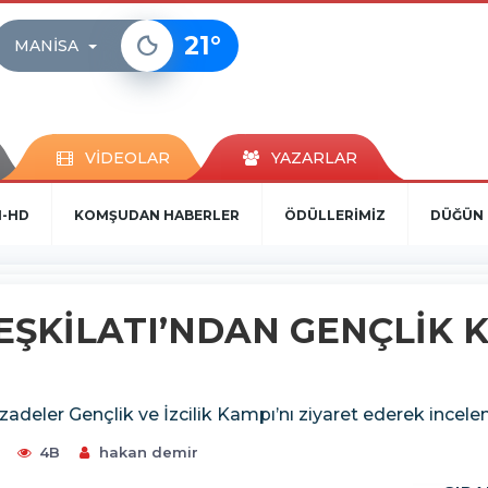
21
°
MANISA
VİDEOLAR
YAZARLAR
N-HD
KOMŞUDAN HABERLER
ÖDÜLLERİMİZ
DÜĞÜN 
TEŞKİLATI’NDAN GENÇLİK
hzadeler Gençlik ve İzcilik Kampı’nı ziyaret ederek incel
9
4B
hakan demir