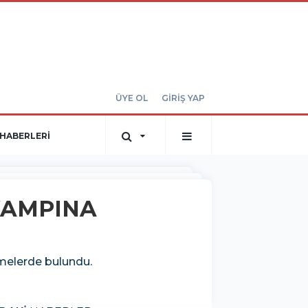
ÜYE OL
GİRİŞ YAP
HABERLERİ
 KAMPINA
emelerde bulundu.