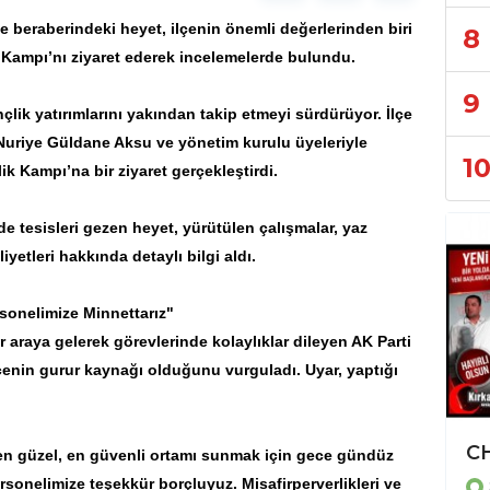
e beraberindeki heyet, ilçenin önemli değerlerinden biri
8
k Kampı’nı ziyaret ederek incelemelerde bulundu.
9
nçlik yatırımlarını yakından takip etmeyi sürdürüyor. İlçe
Nuriye Güldane Aksu ve yönetim kurulu üyeleriyle
1
ik Kampı’na bir ziyaret gerçekleştirdi.
 tesisleri gezen heyet, yürütülen çalışmalar, yaz
iyetleri hakkında detaylı bilgi aldı.
sonelimize Minnettarız"
r araya gelerek görevlerinde kolaylıklar dileyen AK Parti
lçenin gurur kaynağı olduğunu vurguladı. Uyar, yaptığı
İLÇE BAŞKANI MEHMET KARAKÖYLÜ CHP'DEN İSTİFA ETTİ
 en güzel, en güvenli ortamı sunmak için gece gündüz
sonelimize teşekkür borçluyuz. Misafirperverlikleri ve
SİYASET