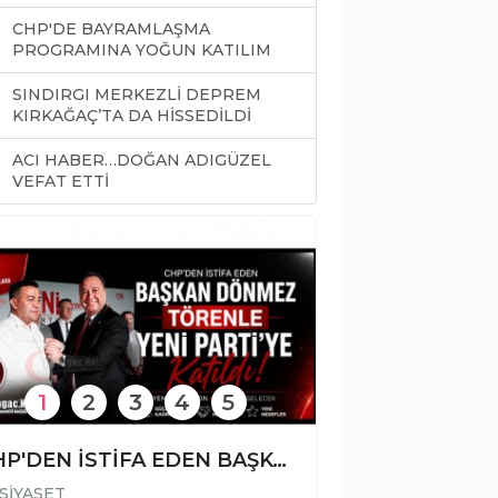
CHP'DE BAYRAMLAŞMA
PROGRAMINA YOĞUN KATILIM
SINDIRGI MERKEZLİ DEPREM
KIRKAĞAÇ’TA DA HİSSEDİLDİ
ACI HABER…DOĞAN ADIGÜZEL
0
VEFAT ETTİ
1
2
3
4
5
CHP'DEN İSTİFA EDEN BAŞKAN DÖNMEZ TÖRENLE YENİ PARTİ'YE KATILDI
SİYASET
SİYASET