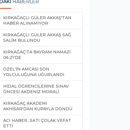
DAKİ
HABERLER
KIRKAĞAÇLI GÜLER AKKAŞ'TAN
HABER ALINAMIYOR
KIRKAĞAÇLI GÜLER AKKAŞ SAĞ
SALİM BULUNDU
KIRKAĞAÇ'TA BAYRAM NAMAZI
06.21'DE
ÖZEL'İN AMCASI SON
YOLCULUĞUNA UĞURLANDI
HİDAL ÖĞRENCİLERİNE SINAV
ÖNCESİ AKDENİZ MORALİ
KIRKAĞAÇ AKADEMİ
AKHİSAR'DAN KUPAYLA DÖNDÜ
ACI HABER...SATI ÇOLAK VEFAT
ETTİ