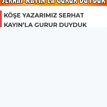
KÖŞE YAZARIMIZ SERHAT
KAYIN’LA GURUR DUYDUK
SPOR
06 Şubat 2014 - 07:26
2.3B
Türkiye Görme Engelliler Satranç Turnuvasına
ilçemizi temsilen katılan Kirkagac.NET köşe yazarı
Serhat Kayın, kendi takımında birinci oldu.
KÖŞE YAZARIMIZ SERHAT KAYIN’LA GURUR DUYDUK
Türkiye Görme Engelliler Spor Federasyonu’nun 29 Ocak ile 2 Şubat
tarihleri arasında Antalya’nın Kemer ilçesinde düzenlediği Türkiye
Görme Engelliler Satranç Turnuvasına ilçemizi temsilen katılan
Kirkagac.NET köşe yazarı Serhat Kayın, kendi takımında birinci