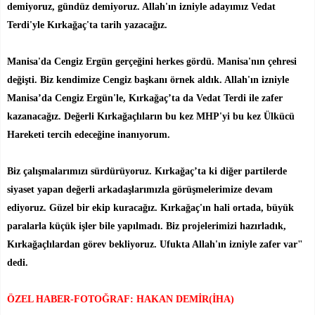
demiyoruz, gündüz demiyoruz. Allah'ın izniyle adayımız Vedat
Terdi'yle Kırkağaç'ta tarih yazacağız.
Manisa'da Cengiz Ergün gerçeğini herkes gördü. Manisa'nın çehresi
değişti. Biz kendimize Cengiz başkanı örnek aldık. Allah'ın izniyle
Manisa’da Cengiz Ergün'le, Kırkağaç’ta da Vedat Terdi ile zafer
kazanacağız. Değerli Kırkağaçlıların bu kez MHP'yi bu kez Ülkücü
Hareketi tercih edeceğine inanıyorum.
Biz çalışmalarımızı sürdürüyoruz. Kırkağaç’ta ki diğer partilerde
siyaset yapan değerli arkadaşlarımızla görüşmelerimize devam
ediyoruz. Güzel bir ekip kuracağız. Kırkağaç'ın hali ortada, büyük
paralarla küçük işler bile yapılmadı. Biz projelerimizi hazırladık,
Kırkağaçlılardan görev bekliyoruz. Ufukta Allah'ın izniyle zafer var"
dedi.
ÖZEL HABER-FOTOĞRAF: HAKAN DEMİR(İHA)