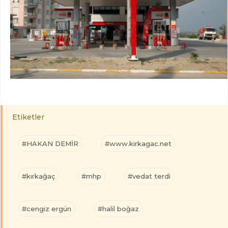
Etiketler
#HAKAN DEMİR
#www.kirkagac.net
#kırkağaç
#mhp
#vedat terdi
#cengiz ergün
#halil boğaz