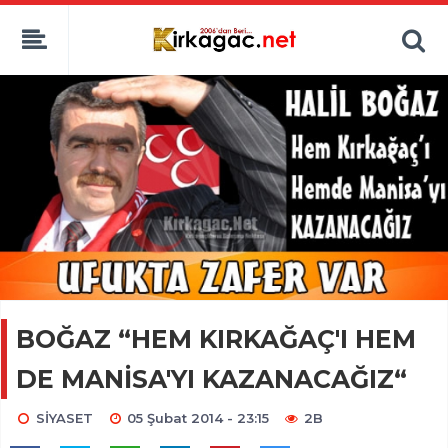
BOĞAZ “HEM KIRKAĞAÇ'I HEM
DE MANİSA'YI KAZANACAĞIZ“
SİYASET
05 Şubat 2014 - 23:15
2B