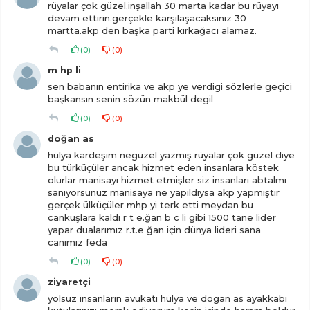
rüyalar çok güzel.inşallah 30 marta kadar bu rüyayı
devam ettirin.gerçekle karşılaşacaksınız 30
martta.akp den başka parti kırkağacı alamaz.
(
0
)
(
0
)
m hp li
sen babanın entirika ve akp ye verdigi sözlerle geçici
başkansın senin sözün makbül degil
(
0
)
(
0
)
doğan as
hülya kardeşim negüzel yazmış rüyalar çok güzel diye
bu türküçüler ancak hizmet eden insanlara köstek
olurlar manisayı hizmet etmişler siz insanları abtalmı
sanıyorsunuz manisaya ne yapıldıysa akp yapmıştır
gerçek ülküçüler mhp yi terk etti meydan bu
cankuşlara kaldı r t e.ğan b c li gibi 1500 tane lider
yapar dualarımız r.t.e ğan için dünya lideri sana
canımız feda
(
0
)
(
0
)
ziyaretçi
yolsuz insanların avukatı hülya ve dogan as ayakkabı