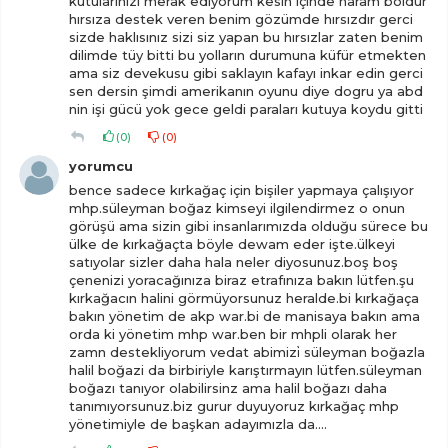
kutularınızı merak ediyorum kesin içinde haram boldur
hırsıza destek veren benim gözümde hırsızdır gerci
sizde haklısınız sizi siz yapan bu hırsızlar zaten benim
dilimde tüy bitti bu yolların durumuna küfür etmekten
ama siz devekusu gibi saklayın kafayı inkar edin gerci
sen dersin şimdi amerikanın oyunu diye dogru ya abd
nin işi gücü yok gece geldi paraları kutuya koydu gitti
(
0
)
(
0
)
yorumcu
bence sadece kırkağaç için bişiler yapmaya çalışıyor
mhp.süleyman boğaz kimseyi ilgilendirmez o onun
görüşü ama sizin gibi insanlarımızda olduğu sürece bu
ülke de kırkağaçta böyle dewam eder işte.ülkeyi
satıyolar sizler daha hala neler diyosunuz.boş boş
çenenizi yoracağınıza biraz etrafınıza bakın lütfen.şu
kırkağacın halini görmüyorsunuz heralde.bi kırkağaça
bakın yönetim de akp war.bi de manisaya bakın ama
orda ki yönetim mhp war.ben bir mhpli olarak her
zamn destekliyorum vedat abimizi̇ süleyman boğazla
halil boğazi da birbiriyle karıştırmayın lütfen.süleyman
boğazı tanıyor olabilirsinz ama halil boğazı daha
tanımıyorsunuz.biz gurur duyuyoruz kırkağaç mhp
yönetimiyle de başkan adayımızla da....