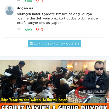
(
0
)
(
0
)
doğan as
örümçek kafalı ziyaretçi biz hırsıza değil dünya
liderine desdek veriyoruz kurt guduz oldu heralde
etrafa sarıyor onu aşı yaptırın
(
0
)
(
0
)
DAHA FAZLA YORUM GÖSTER