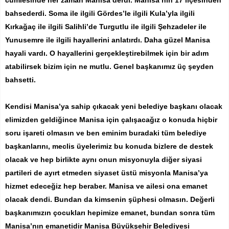
cümlesinde her zaman Manisa derdi. Manisa’nın 17 ilçesinden
bahsederdi. Soma ile ilgili Gördes’le ilgili Kula’yla ilgili
Kırkağaç ile ilgili Salihli’de Turgutlu ile ilgili Şehzadeler ile
Yunusemre ile ilgili hayallerini anlatırdı. Daha güzel Manisa
hayali vardı. O hayallerini gerçekleştirebilmek için bir adım
atabilirsek bizim için ne mutlu. Genel başkanımız üç şeyden
bahsetti.
Kendisi Manisa’ya sahip çıkacak yeni belediye başkanı olacak
elimizden geldiğince Manisa için çalışacağız o konuda hiçbir
soru işareti olmasın ve ben eminim buradaki tüm belediye
başkanlarını, meclis üyelerimiz bu konuda bizlere de destek
olacak ve hep birlikte aynı onun misyonuyla diğer siyasi
partileri de ayırt etmeden siyaset üstü misyonla Manisa’ya
hizmet edeceğiz hep beraber. Manisa ve ailesi ona emanet
olacak dendi. Bundan da kimsenin şüphesi olmasın. Değerli
başkanımızın çocukları hepimize emanet, bundan sonra tüm
Manisa’nın emanetidir Manisa Büyükşehir Belediyesi