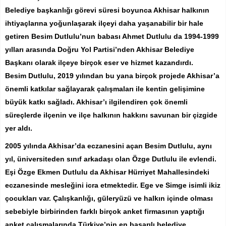
Belediye başkanlığı görevi süresi boyunca Akhisar halkının
ihtiyaçlarına yoğunlaşarak ilçeyi daha yaşanabilir bir hale
getiren Besim Dutlulu’nun babası Ahmet Dutlulu da 1994-1999
yılları arasında Doğru Yol Partisi’nden Akhisar Belediye
Başkanı olarak ilçeye birçok eser ve hizmet kazandırdı.
Besim Dutlulu, 2019 yılından bu yana birçok projede Akhisar’a
önemli katkılar sağlayarak çalışmaları ile kentin gelişimine
büyük katkı sağladı. Akhisar’ı ilgilendiren çok önemli
süreçlerde ilçenin ve ilçe halkının hakkını savunan bir çizgide
yer aldı.
2005 yılında Akhisar’da eczanesini açan Besim Dutlulu, aynı
yıl, üniversiteden sınıf arkadaşı olan Özge Dutlulu ile evlendi.
Eşi Özge Ekmen Dutlulu da Akhisar Hürriyet Mahallesindeki
eczanesinde mesleğini icra etmektedir. Ege ve Simge isimli ikiz
çocukları var. Çalışkanlığı, güleryüzü ve halkın içinde olması
sebebiyle birbirinden farklı birçok anket firmasının yaptığı
anket çalışmalarında Türkiye’nin en başarılı belediye