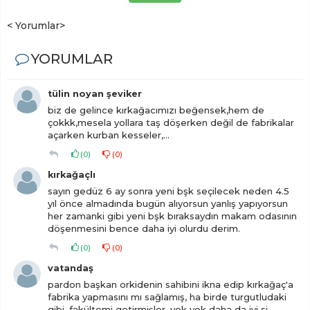
< Yorumlar>
YORUMLAR
tülin noyan şeviker
biz de gelince kırkağacımızı beğensek,hem de
çokkk,mesela yollara taş döşerken değil de fabrikalar
açarken kurban kesseler,...
(
0
)
(
0
)
kırkağaçlı
sayın gedüz 6 ay sonra yeni bşk seçilecek neden 4.5
yıl önce almadında bugün alıyorsun yanlış yapıyorsun
her zamanki gibi yeni bşk bıraksaydın makam odasının
döşenmesini bence daha iyi olurdu derim.
(
0
)
(
0
)
vatandaş
pardon başkan orkidenin sahibini ikna edip kırkağaç'a
fabrika yapmasını mı sağlamış, ha birde turgutludaki
gibi, fakültemi getirmişler, yok yok daha da iyi si