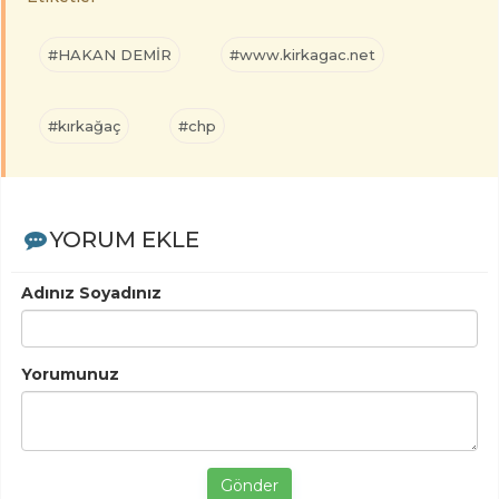
#HAKAN DEMİR
#www.kirkagac.net
#kırkağaç
#chp
YORUM EKLE
Adınız Soyadınız
Yorumunuz
Gönder