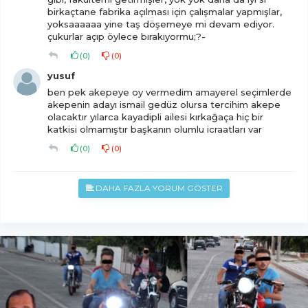
birkaçtane fabrika açılması için çalışmalar yapmışlar,
yoksaaaaaa yine taş döşemeye mi devam ediyor.
çukurlar açıp öylece bırakıyormu;?-
(
0
)
(
0
)
yusuf
ben pek akepeye oy vermedim amayerel seçimlerde
akepenin adayı ismail gedüz olursa tercihim akepe
olacaktır yılarca kayadipli ailesi kırkağaça hiç bir
katkisi olmamıştır başkanın olumlu icraatları var
(
0
)
(
0
)
DAHA FAZLA YORUM GÖSTER