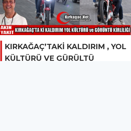
KIRKAĞAÇ’TAKİ KALDIRIM , YOL
KÜLTÜRÜ VE GÜRÜLTÜ
KİRLİLİĞİ
AKIN YAKIT'LA KIRKAĞAÇ
16 Eylül 2013 - 11:12
5.4B
Kirkagac.NET köşe yazarı Akın Yakıt'ın yeni yazısı
yayında...
KIRKAĞAÇ’TAKİ KALDIRIM , YOL KÜLTÜRÜ VE GÜRÜLTÜ