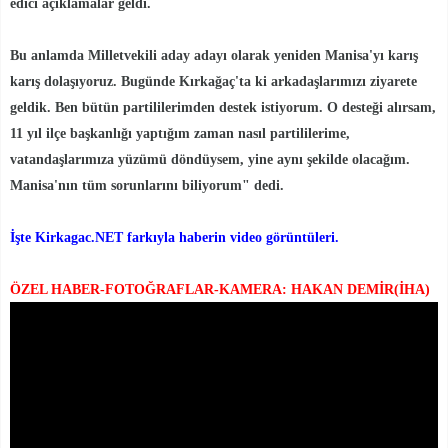
edici açıklamalar geldi.
Bu anlamda Milletvekili aday adayı olarak yeniden Manisa'yı karış
karış dolaşıyoruz. Bugünde Kırkağaç'ta ki arkadaşlarımızı ziyarete
geldik. Ben bütün partililerimden destek istiyorum. O desteği alırsam,
11 yıl ilçe başkanlığı yaptığım zaman nasıl partililerime,
vatandaşlarımıza yüzümü döndüysem, yine aynı şekilde olacağım.
Manisa'nın tüm sorunlarını biliyorum" dedi.
İşte Kirkagac.NET farkıyla haberin video görüntüleri.
ÖZEL HABER-FOTOĞRAFLAR-KAMERA: HAKAN DEMİR(İHA)