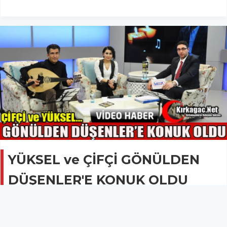
YÜKSEL ve ÇİFÇİ GÖNÜLDEN
DÜŞENLER'E KONUK OLDU
GÜNCEL
23 Ocak 2015 - 07:40
1.8B